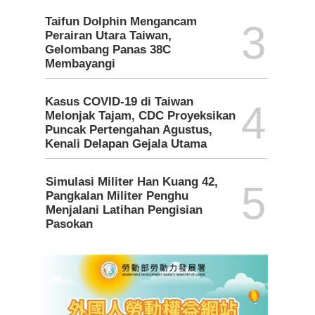
Taifun Dolphin Mengancam
3
Perairan Utara Taiwan,
Gelombang Panas 38C
Membayangi
Kasus COVID-19 di Taiwan
4
Melonjak Tajam, CDC Proyeksikan
Puncak Pertengahan Agustus,
Kenali Delapan Gejala Utama
Simulasi Militer Han Kuang 42,
5
Pangkalan Militer Penghu
Menjalani Latihan Pengisian
Pasokan