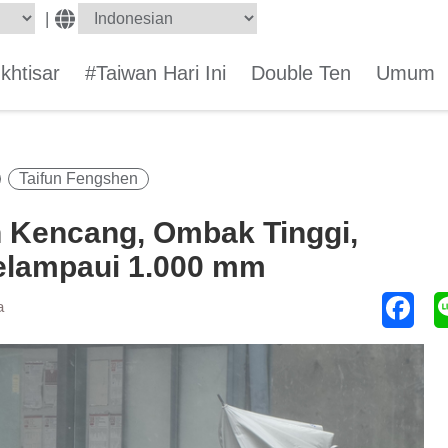
|
Ikhtisar
#Taiwan Hari Ini
Double Ten
Umum
Taifun Fengshen
n Kencang, Ombak Tinggi,
elampaui 1.000 mm
a