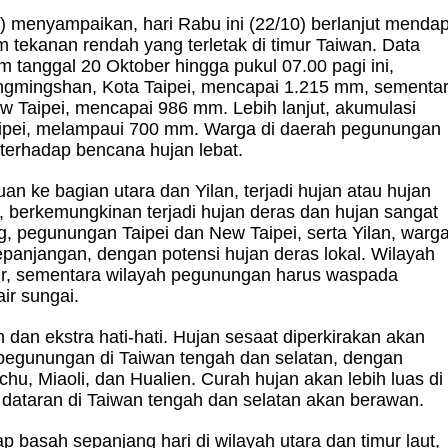
A
)
menyampaikan, hari Rabu ini (22/10) berlanjut menda
m tekanan rendah yang terletak di timur Taiwan. Data
tanggal 20 Oktober hingga pukul 07.00 pagi ini,
angmingshan, Kota Taipei, mencapai 1.215 mm, sementa
ew Taipei, mencapai 986 mm. Lebih lanjut, akumulasi
Taipei, melampaui 700 mm. Warga di daerah pegunungan
 terhadap bencana hujan lebat.
n ke bagian utara dan Yilan, terjadi hujan atau hujan
an, berkemungkinan terjadi hujan deras dan hujan sangat
g, pegunungan Taipei dan New Taipei, serta Yilan, warg
panjangan, dengan potensi hujan deras lokal. Wilayah
r, sementara wilayah pegunungan harus waspada
air sungai.
 dan ekstra hati-hati. Hujan sesaat diperkirakan akan
ah pegunungan di Taiwan tengah dan selatan, dengan
chu, Miaoli, dan Hualien. Curah hujan akan lebih luas di
 dataran di Taiwan tengah dan selatan akan berawan.
p basah sepanjang hari di wilayah utara dan timur laut,