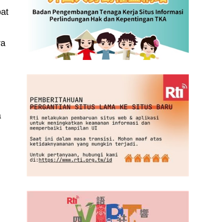
pat
ra
a