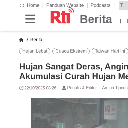
Skip
|
|
|
:::
Home
Panduan Website
Podcasts
to
the
Berita
main
|
content
block
/
Berita
Hujan Lebat
Cuaca Ekstrem
Taiwan Hari Ini
Hujan Sangat Deras, Angi
Akumulasi Curah Hujan M
Penulis & Editor： Amina Tjandr
22/10/2025 08:26