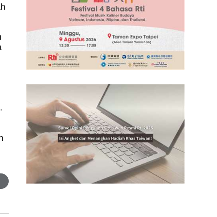
ah
n
a
.
n