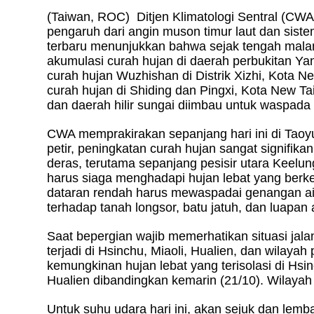
(Taiwan, ROC)
Ditjen Klimatologi Sentral (CW
pengaruh dari angin
muson timur laut dan siste
terbaru menunjukkan bahwa sejak tengah malam 
akumulasi curah hujan di daerah perbukitan Y
curah hujan Wuzhishan di Distrik Xizhi, Kota N
curah hujan di Shiding dan Pingxi, Kota New 
dan daerah hilir sungai diimbau untuk waspada
CWA memprakirakan sepanjang hari ini di Taoyua
petir, peningkatan curah hujan sangat signifik
deras, terutama sepanjang pesisir utara Keelun
harus siaga menghadapi hujan lebat yang berke
dataran rendah harus mewaspadai genangan ai
terhadap tanah longsor, batu jatuh, dan luapan 
Saat bepergian wajib memerhatikan situasi jalan
terjadi di Hsinchu, Miaoli, Hualien, dan wilay
kemungkinan hujan lebat yang terisolasi di Hsin
Hualien dibandingkan kemarin (21/10). Wilayah
Untuk suhu udara hari ini, akan sejuk dan lemba