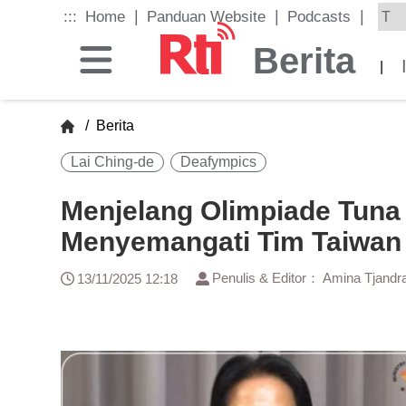
Skip
|
|
|
:::
Home
Panduan Website
Podcasts
to
the
Berita
main
|
content
block
/
Berita
Lai Ching-de
Deafympics
Menjelang Olimpiade Tuna
Menyemangati Tim Taiwan
Penulis & Editor： Amina Tjandr
13/11/2025 12:18