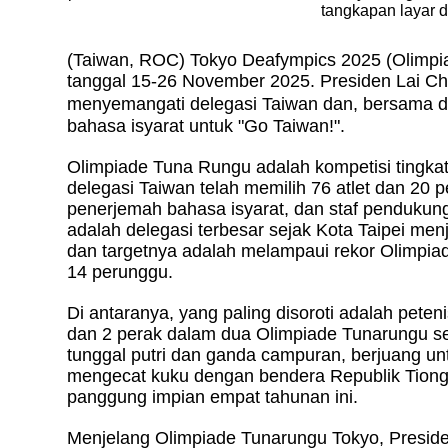
tangkapan layar 
(Taiwan, ROC)
Tokyo Deafympics 2025
(Olimpi
tanggal 15-26 November 2025. Presiden Lai Ch
menyemangati delegasi Taiwan dan, bersama d
bahasa isyarat untuk "Go Taiwan!".
Olimpiade Tuna Rungu adalah kompetisi tingkat te
delegasi Taiwan telah memilih 76 atlet dan 20 pe
penerjemah bahasa isyarat, dan staf pendukung 
adalah delegasi terbesar sejak Kota Taipei me
dan targetnya adalah melampaui rekor Olimpia
14 perunggu.
Di antaranya, yang paling disoroti adalah pete
dan 2 perak dalam dua Olimpiade Tunarungu seb
tunggal putri dan ganda campuran, berjuang unt
mengecat kuku dengan bendera Republik Tiongk
panggung impian empat tahunan ini.
Menjelang Olimpiade Tunarungu Tokyo, Presid