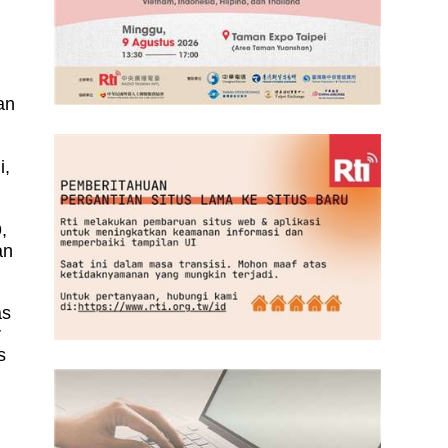
an
i,
,
an
as
r
s