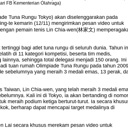
dari FB Kementerian Olahraga)
ade Tuna Rungu Tokyo) akan diselenggarakan pada
ing-te kemarin (12/11) mengirimkan pesan video untuk
engan pemain tenis Lin Chia-wen(
林家文
)
memperagak
rtinggi bagi atlet tuna rungu di seluruh dunia. Tahun in
latih di 11 kategori kompetisi, beserta tim medis,
lainnya, sehingga total delegasi menjadi 150 orang. Ini
njadi tuan rumah Olimpiade Tuna Rungu pada tahun 2009
de sebelumnya yang meraih 3 medali emas, 13 perak, d
nis Taiwan, Lin Chia-wen, yang telah meraih 3 medali em
elumnya. Kali ini di Tokyo, ia akan bertanding di nomo
uk meraih podium ketiga berturut-turut. Ia secara khusu
ok, berharap dapat mencapai target medalinya di
en Lai secara khusus merekam pesan video untuk