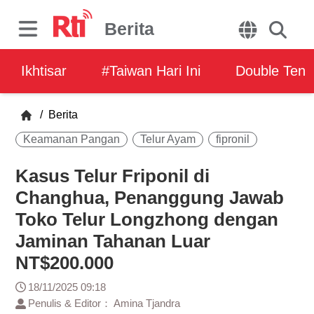
Berita
Ikhtisar
#Taiwan Hari Ini
Double Ten
/
Berita
Keamanan Pangan
Telur Ayam
fipronil
Kasus Telur Friponil di
Changhua, Penanggung Jawab
Toko Telur Longzhong dengan
Jaminan Tahanan Luar
NT$200.000
18/11/2025 09:18
Penulis & Editor： Amina Tjandra