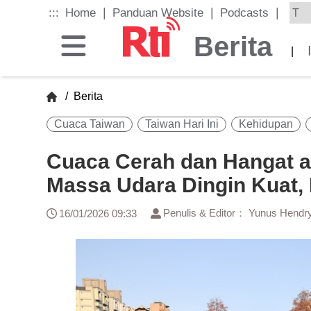
Skip
|
|
|
:::
Home
Panduan Website
Podcasts
to
the
Berita
main
|
content
block
/
Berita
Cuaca Taiwan
Taiwan Hari Ini
Kehidupan
Cuaca Cerah dan Hangat a
Massa Udara Dingin Kuat,
Penulis & Editor： Yunus Hendr
16/01/2026 09:33