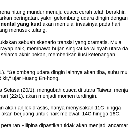
arena hitung mundur menuju cuaca cerah telah berakhir.
uarkan peringatan, yakni gelombang udara dingin dengan
inental yang kuat
akan memulai invasinya pada hari
ang menusuk tulang.
ukiskan sebuah skenario transisi yang dramatis. Mulai
rayap naik, membawa hujan singkat ke wilayah utara d
elama akhir pekan, memberikan ilusi ketenangan
1). "Gelombang udara dingin lainnya akan tiba, suhu mul
dikit," ujar Huang En-hong.
a Selasa (20/1), mengubah cuaca di utara Taiwan menja
hari (22/1), akan menjadi momen terdingin.
kan akan anjlok drastis, hanya menyisakan 11C hingga
an akan berjuang untuk naik melewati 14C hingga 16C.
 perairan Filipina dipastikan tidak akan menjadi ancama