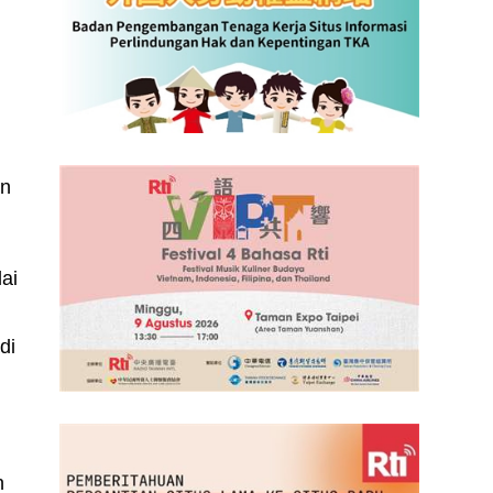
an
ai
di
n