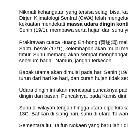
Nikmati kehangatan yang tersisa selagi bisa, k
Dirjen Klimatologi Sentral (CWA) telah mengel
kekuatan mendekati
massa udara dingin kont
Senin (19/1), membawa serta hujan dan suhu y
Prakirawan cuaca Huang En-hong (
黃恩鴻
) mel
Sabtu besok (17/1), kelembapan akan mulai me
timur. Suhu memang akan sempat menghangat s
sebelum badai. Namun, jangan terkecoh.
Babak utama akan dimulai pada hari Senin (19/
turun dari hari ke hari, dan curah hujan tidak se
Udara dingin ini akan mencapai puncaknya pad
dingin dan basah. Puncaknya, pada Kamis dini 
Suhu di wilayah tengah hingga utara diperkira
13C. Bahkan di siang hari, suhu di utara Taiw
Sementara itu, Taifun Nokaen yang baru lahir di