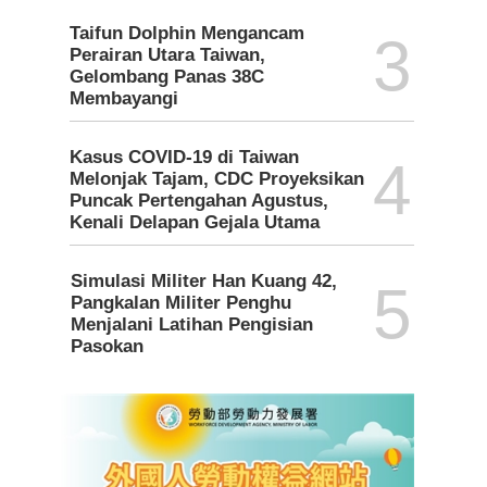
Taifun Dolphin Mengancam
3
Perairan Utara Taiwan,
Gelombang Panas 38C
Membayangi
Kasus COVID-19 di Taiwan
4
Melonjak Tajam, CDC Proyeksikan
Puncak Pertengahan Agustus,
Kenali Delapan Gejala Utama
Simulasi Militer Han Kuang 42,
5
Pangkalan Militer Penghu
Menjalani Latihan Pengisian
Pasokan