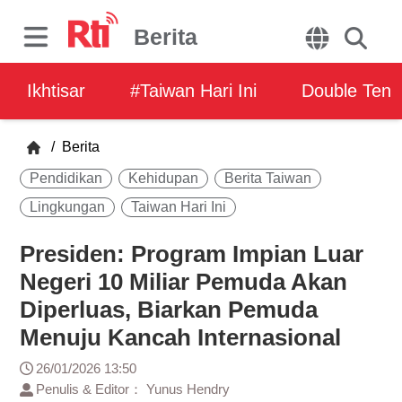
Berita
Ikhtisar
#Taiwan Hari Ini
Double Ten
/
Berita
Pendidikan
Kehidupan
Berita Taiwan
Lingkungan
Taiwan Hari Ini
Presiden: Program Impian Luar
Negeri 10 Miliar Pemuda Akan
Diperluas, Biarkan Pemuda
Menuju Kancah Internasional
26/01/2026 13:50
Penulis & Editor： Yunus Hendry