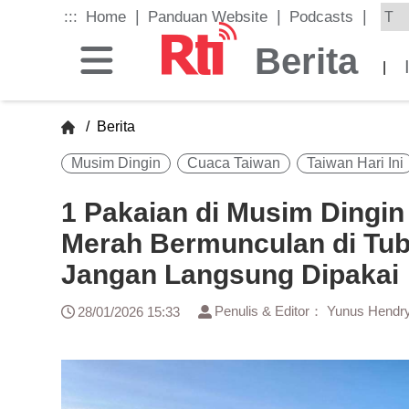
Skip
|
|
|
:::
Home
Panduan Website
Podcasts
to
the
Berita
main
|
content
block
/
Berita
Musim Dingin
Cuaca Taiwan
Taiwan Hari Ini
1 Pakaian di Musim Dingin
Merah Bermunculan di Tub
Jangan Langsung Dipaka
Penulis & Editor： Yunus Hendr
28/01/2026 15:33