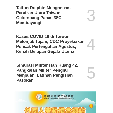
Taifun Dolphin Mengancam
3
Perairan Utara Taiwan,
Gelombang Panas 38C
Membayangi
Kasus COVID-19 di Taiwan
4
Melonjak Tajam, CDC Proyeksikan
Puncak Pertengahan Agustus,
Kenali Delapan Gejala Utama
Simulasi Militer Han Kuang 42,
5
Pangkalan Militer Penghu
Menjalani Latihan Pengisian
Pasokan
an