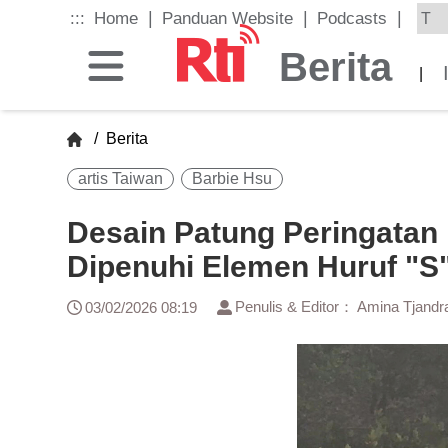
Skip
|
|
|
:::
Home
Panduan Website
Podcasts
to
the
Berita
main
|
content
block
/
Berita
artis Taiwan
Barbie Hsu
Desain Patung Peringatan 
Dipenuhi Elemen Huruf "S
Penulis & Editor： Amina Tjandr
03/02/2026 08:19