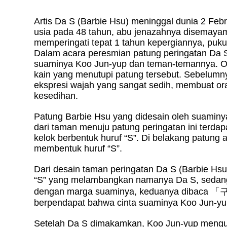
Artis Da S (Barbie Hsu) meninggal dunia 2 Febru
usia pada 48 tahun, abu jenazahnya disemaya
memperingati tepat 1 tahun kepergiannya, puku
Dalam acara peresmian patung peringatan Da S,
suaminya Koo Jun-yup dan teman-temannya. O
kain yang menutupi patung tersebut. Sebelumnya
ekspresi wajah yang sangat sedih, membuat ora
kesedihan.
Patung Barbie Hsu yang didesain oleh suaminya
dari taman menuju patung peringatan ini terdap
kelok berbentuk huruf “S”. Di belakang patung
membentuk huruf “S”.
Dari desain taman peringatan Da S (Barbie Hsu)
“S” yang melambangkan namanya Da S, sedang
dengan marga suaminya, keduanya dibaca
「
berpendapat bahwa cinta suaminya Koo Jun-yup
Setelah Da S dimakamkan, Koo Jun-yup mengunj