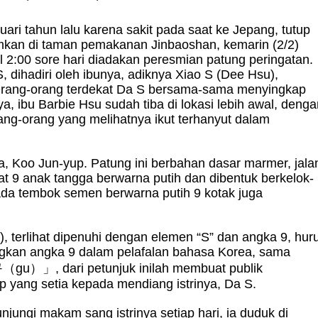
ari tahun lalu karena sakit pada saat ke Jepang, tutup
mkan di taman pemakanan Jinbaoshan, kemarin (2/2)
l 2:00 sore hari diadakan peresmian patung peringatan.
 dihadiri oleh ibunya, adiknya Xiao S (Dee Hsu),
rang-orang terdekat Da S bersama-sama menyingkap
, ibu Barbie Hsu sudah tiba di lokasi lebih awal, denga
ng-orang yang melihatnya ikut terhanyut dalam
, Koo Jun-yup. Patung ini berbahan dasar marmer, jala
at 9 anak tangga berwarna putih dan dibentuk berkelok-
 ada tembok semen berwarna putih 9 kotak juga
, terlihat dipenuhi dengan elemen “S” dan angka 9, huru
kan angka 9 dalam pelafalan bahasa Korea, sama
구
（
gu
）」
, dari petunjuk inilah membuat publik
 yang setia kepada mendiang istrinya, Da S.
ungi makam sang istrinya setiap hari, ia duduk di