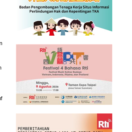
n
n
f