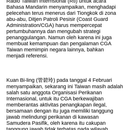
Radio Taiwan Internsional (Rti) untuk acara
Bahasa Mandarin menyampaikan, menghadapi
pelecehan terus menerus dari Tiongkok di zona
abu-abu, Ditjen Patroli Pesisir (Coast Guard
Administration/CGA) harus mempercepat
pertumbuhannya dan mengubah strategi
penanggulangan. Namun oleh karena ini juga
membuat kemampuan dan pengalaman CGA
Taiwan memimpin negara lainnya, bahkan
menjadi referensi.
Kuan Bi-ling (
管碧玲
) pada tanggal 4 Februari
menyampaikan, sekarang ini Taiwan masih adalah
salah satu anggota Organisasi Perikanan
Internasional, untuk itu CGA berkewajiban
memberantas aktivitas penangkapan ilegal,
bersamaan dengan itu juga memiliki tanggung
jawab melindungi perikanan di kawasan
Samudera Pasifik, oleh karena itu cakupan
tanggung jawab tidak terbatas pada wilayah