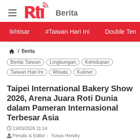
Berita
Ikhtisar
#Taiwan Hari Ini
Double Ten
/
Berita
Berita Taiwan
Lingkungan
Kehidupan
Taiwan Hari Ini
Wisata
Kuliner
Taipei International Bakery Show
2026, Arena Juara Roti Dunia
dalam Pameran Internasional
Terbesar Asia
13/03/2026 11:14
Penulis & Editor： Yunus Hendry