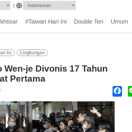
|
Ikhtisar
#Taiwan Hari Ini
Double Ten
Umum
ri Ini
Lingkungan
o Wen-je Divonis 17 Tahun
kat Pertama
y