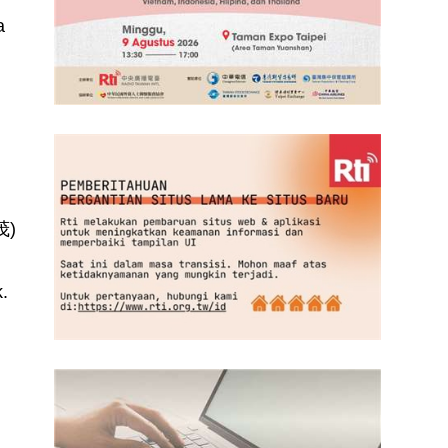
a
茂
)
.