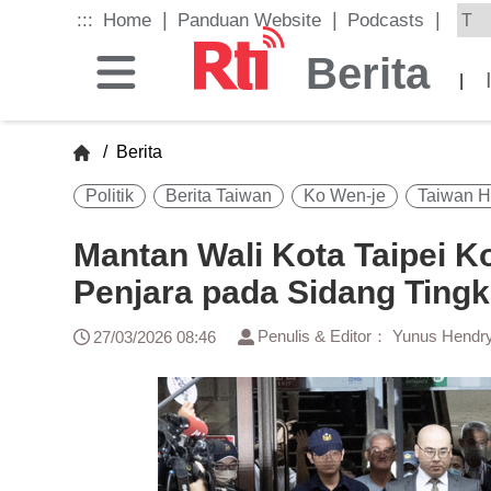
Skip
|
|
|
:::
Home
Panduan Website
Podcasts
to
the
Berita
main
|
content
block
/
Berita
Politik
Berita Taiwan
Ko Wen-je
Taiwan Ha
Mantan Wali Kota Taipei K
Penjara pada Sidang Ting
Penulis & Editor： Yunus Hendr
27/03/2026 08:46