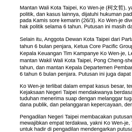
Mantan Wali Kota Taipei, Ko Wen-je (
柯文哲
), 
politik, dan kasus lainnya, dijatuhi hukuman pa
pada Kamis sore kemarin (26/3). Ko Wen-je di
hak politik selama 6 tahun. Putusan ini masih d
Selain itu, Anggota Dewan Kota Taipei dari Par
tahun 6 bulan penjara, Ketua Core Pacific Grou
Kepala Keuangan Tim Kampanye Ko Wen-je, L
mantan Wakil Wali Kota Taipei, Pong Cheng-sh
tahun, dan mantan Kepala Departemen Pemban
6 tahun 6 bulan penjara. Putusan ini juga dapat
Ko Wen-je terlibat dalam empat kasus besar, t
Kejaksaan Negeri Taipei mendakwanya berdas
tuduhan menerima suap dengan melanggar tuga
dana publik, dan pelanggaran kepercayaan, de
Pengadilan Negeri Taipei membacakan putusan 
mewajibkan empat terdakwa, yakni Ko Wen-je, 
untuk hadir di pengadilan mendengarkan putusa