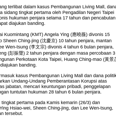
yang terlibat dalam kasus Pembangunan Living Mall, dan
da sidang tingkat pertama oleh Pengadilan Negeri Taipei
vonis hukuman penjara selama 17 tahun dan pencabutan
apat diajukan banding.
tai Kuomintang (KMT) Angela Ying (
應曉薇
) divonis 15
p Sheen Ching-jing (
沈慶京
) 10 tahun penjara, mantan
ee Wen-tsung (
李文宗
) divonis 4 tahun 6 bulan penjara,
eng (
彭振聲
) 2 tahun penjara dengan masa percobaan 3
gunan Perkotaan Kota Taipei, Huang Ching-mao (
黃景
 diajukan banding.
ermasuk kasus Pembangunan Living Mall dan dana politik
arkan Undang-Undang Pemberantasan Korupsi atas
s jabatan, mencari keuntungan pribadi, penggelapan
ngan tuntutan hukuman 28 tahun 6 bulan penjara.
tingkat pertama pada Kamis kemarin (26/3) dan
Ying Hsiao-wei, Sheen Ching-jing, dan Lee Wen-tsung,
n tersebut.