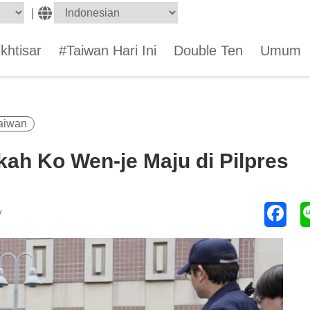
|
Ikhtisar
#Taiwan Hari Ini
Double Ten
Umum
Taiwan
ah Ko Wen-je Maju di Pilpres
y