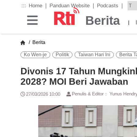
Skip
|
|
|
:::
Home
Panduan Website
Podcasts
to
the
Berita
main
|
content
block
/
Berita
Ko Wen-je
Politik
Taiwan Hari Ini
Berita 
Divonis 17 Tahun Mungkink
2028? MOI Beri Jawaban
Penulis & Editor： Yunus Hendr
27/03/2026 10:00