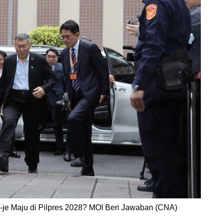
je Maju di Pilpres 2028? MOI Beri Jawaban (CNA)