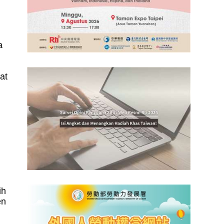
h
a
at
ih
en