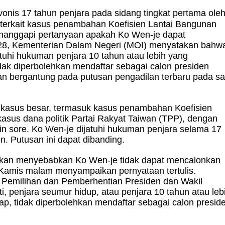
ivonis 17 tahun penjara pada sidang tingkat pertama ole
 terkait kasus penambahan Koefisien Lantai Bangunan
Menanggapi pertanyaan apakah Ko Wen-je dapat
028, Kementerian Dalam Negeri (MOI) menyatakan bahw
tuhi hukuman penjara 10 tahun atau lebih yang
dak diperbolehkan mendaftar sebagai calon presiden
an bergantung pada putusan pengadilan terbaru pada sa
 kasus besar, termasuk kasus penambahan Koefisien
kasus dana politik Partai Rakyat Taiwan (TPP), dengan
in sore. Ko Wen-je dijatuhi hukuman penjara selama 17
n. Putusan ini dapat dibanding.
 akan menyebabkan Ko Wen-je tidak dapat mencalonkan
 Kamis malam menyampaikan pernyataan tertulis.
Pemilihan dan Pemberhentian Presiden dan Wakil
, penjara seumur hidup, atau penjara 10 tahun atau leb
p, tidak diperbolehkan mendaftar sebagai calon presid