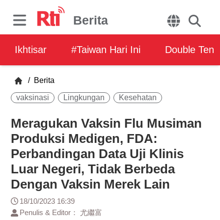
Berita
Ikhtisar
#Taiwan Hari Ini
Double Ten
/
Berita
vaksinasi
Lingkungan
Kesehatan
Meragukan Vaksin Flu Musiman
Produksi Medigen, FDA:
Perbandingan Data Uji Klinis
Luar Negeri, Tidak Berbeda
Dengan Vaksin Merek Lain
18/10/2023 16:39
Penulis & Editor： 尤繼富