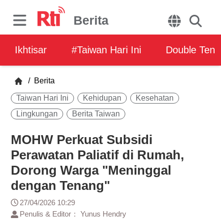
Berita
Ikhtisar
#Taiwan Hari Ini
Double Ten
/
Berita
Taiwan Hari Ini
Kehidupan
Kesehatan
Lingkungan
Berita Taiwan
MOHW Perkuat Subsidi
Perawatan Paliatif di Rumah,
Dorong Warga "Meninggal
dengan Tenang"
27/04/2026 10:29
Penulis & Editor： Yunus Hendry