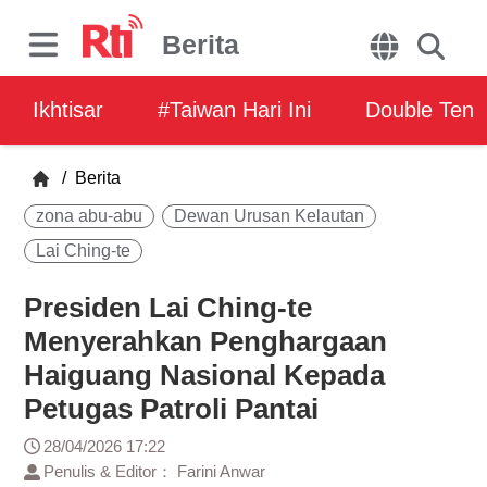
Berita
Ikhtisar
#Taiwan Hari Ini
Double Ten
/
Berita
zona abu-abu
Dewan Urusan Kelautan
Lai Ching-te
Presiden Lai Ching-te
Menyerahkan Penghargaan
Haiguang Nasional Kepada
Petugas Patroli Pantai
28/04/2026 17:22
Penulis & Editor： Farini Anwar