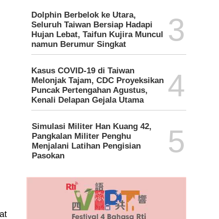
Dolphin Berbelok ke Utara,
3
Seluruh Taiwan Bersiap Hadapi
Hujan Lebat, Taifun Kujira Muncul
namun Berumur Singkat
Kasus COVID-19 di Taiwan
4
Melonjak Tajam, CDC Proyeksikan
Puncak Pertengahan Agustus,
Kenali Delapan Gejala Utama
Simulasi Militer Han Kuang 42,
5
Pangkalan Militer Penghu
Menjalani Latihan Pengisian
Pasokan
at