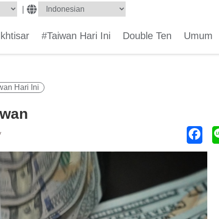
|
Ikhtisar
#Taiwan Hari Ini
Double Ten
Umum
wan Hari Ini
iwan
y