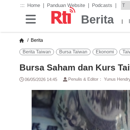
Skip
|
|
|
:::
Home
Panduan Website
Podcasts
to
the
Berita
main
|
content
block
/
Berita
Berita Taiwan
Bursa Taiwan
Ekonomi
Tai
Bursa Saham dan Kurs Ta
Penulis & Editor： Yunus Hendr
06/05/2026 14:45