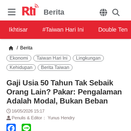
Berita
Ikhtisar
#Taiwan Hari Ini
Double Ten
/
Berita
Ekonomi
Taiwan Hari Ini
Lingkungan
Kehidupan
Berita Taiwan
Gaji Usia 50 Tahun Tak Sebaik
Orang Lain? Pakar: Pengalaman
Adalah Modal, Bukan Beban
16/05/2026 15:17
Penulis & Editor： Yunus Hendry