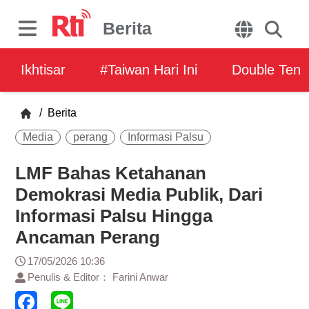
Berita
Ikhtisar
#Taiwan Hari Ini
Double Ten
/
Berita
Media
perang
Informasi Palsu
LMF Bahas Ketahanan
Demokrasi Media Publik, Dari
Informasi Palsu Hingga
Ancaman Perang
17/05/2026 10:36
Penulis & Editor： Farini Anwar