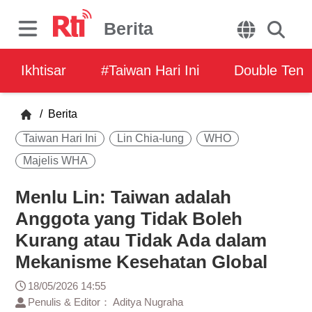
Berita
Ikhtisar
#Taiwan Hari Ini
Double Ten
/
Berita
Taiwan Hari Ini
Lin Chia-lung
WHO
Majelis WHA
Menlu Lin: Taiwan adalah
Anggota yang Tidak Boleh
Kurang atau Tidak Ada dalam
Mekanisme Kesehatan Global
18/05/2026 14:55
Penulis & Editor： Aditya Nugraha