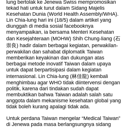
lung bertolak ke Jenewa Swiss mempromosikan
tekad hati untuk turut dalam Sidang Majelis
Kesehatan Dunia (World Health Assembly/WHA).
Lin Chia-lung hari ini (18/5) dalam artikel yang
diunggah di media sosial facebooknya
menyampaikan, ia bersama Menteri Kesehatan
dan Kesejahteraan (MOHW) Shih Chung-liang
(
石
崇良
) hadir dalam berbagai kegiatan, perwakilan-
perwakilan dan sahabat diplomatik Taiwan
memberikan keyakinan dan dukungan atas
berbagai metode inovatif Taiwan dalam upaya
untuk dapat berpartisipasi dalam kegiatan
internasional. Lin Chia-lung (
林佳龍
) kembali
menghimbau agar WHO tidak diintervensi dengan
politik, karena dari tindakan sudah dapat
membuktikan bahwa Taiwan adalah salah satu
anggota dalam mekanisme kesehatan global yang
tidak boleh kurang apalagi tidak ada.
Untuk perdana Taiwan mengelar “Medical Taiwan”
di Jenewa pada masa berlangsungnya sidang