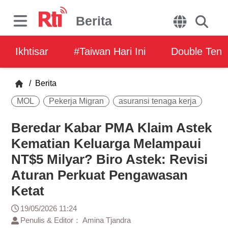
Berita
Ikhtisar
#Taiwan Hari Ini
Double Ten
/
Berita
MOL
Pekerja Migran
asuransi tenaga kerja
Beredar Kabar PMA Klaim Astek
Kematian Keluarga Melampaui
NT$5 Milyar? Biro Astek: Revisi
Aturan Perkuat Pengawasan
Ketat
19/05/2026 11:24
Penulis & Editor： Amina Tjandra