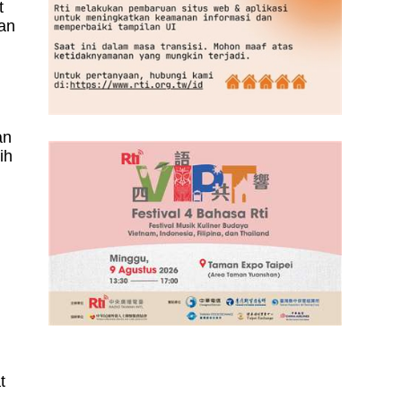
t
gan
an
ih
t