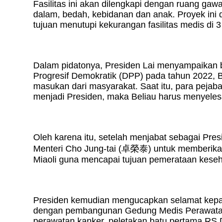
Fasilitas ini akan dilengkapi dengan ruang gawat
dalam, bedah, kebidanan dan anak. Proyek ini 
tujuan menutupi kekurangan fasilitas medis di 3
Dalam pidatonya, Presiden Lai menyampaikan b
Progresif Demokratik (DPP) pada tahun 2022, B
masukan dari masyarakat. Saat itu, para pejabat 
menjadi Presiden, maka Beliau harus menyelesa
Oleh karena itu, setelah menjabat sebagai Pre
Menteri Cho Jung-tai (
卓榮泰
) untuk memberik
Miaoli guna mencapai tujuan pemerataan keseh
Presiden kemudian mengucapkan selamat kepada 
dengan pembangunan Gedung Medis Perawatan
perawatan kanker, peletakan batu pertama RS