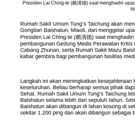
Presiden Lai Ching-te (賴清德) saat menghadiri upac
Is
Rumah Sakit Umum Tung
’
s Taichung akan mend
Gongtian Baishatun, Miaoli, dan menggelar upac
Presiden Lai Ching-te (
賴清德
) saat menghadir
pembangunan Gedung Medis Perawatan Kritis
Cabang Zhunan, serta Rumah Sakit Mazu Baishat
kabar gembira bagi pembangunan fasilitas medis
Langkah ini akan meningkatkan kesejahteraan 
keseluruhan. Beliau berharap semua pihak da
Sehat. Rumah Sakit Umum Tung’s Taichung te
Baishatun selama lebih dari sepuluh tahun. S
Baishatun akan dibangun di lahan kosong di seb
sekitar 1.200 ping dan akan dibangun sebagai b