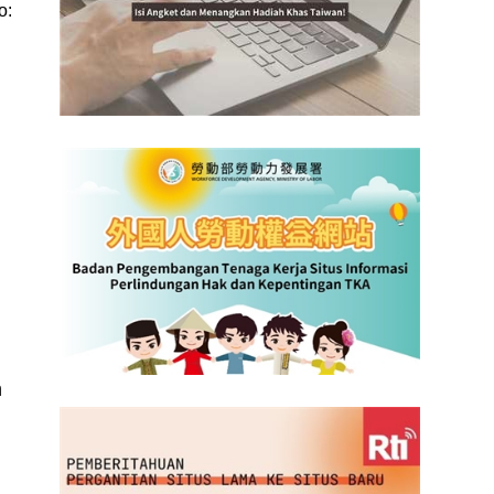
o:
.
n