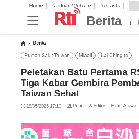
Skip
|
|
|
:::
Home
Panduan Website
Podcasts
to
the
Berita
main
|
content
block
/
Berita
Rumah Sakit Taiwan
Miaoli
Lai Ching-te
Peletakan Batu Pertama R
Tiga Kabar Gembira Pemb
Taiwan Sehat
Penulis & Editor： Farini Anwar
19/05/2026 17:10