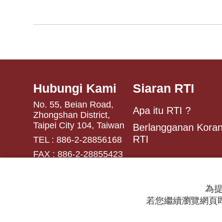
Hubungi Kami
Siaran RTI
No. 55, Beian Road,
Apa itu RTI ?
Zhongshan District,
Taipei City 104, Taiwan
Berlangganan Koran
RTI
TEL : 886-2-28856168
FAX : 886-2-28855423
為提
若您繼續瀏覽網頁即
© 2024 RTI (Radio Taiwan International).
All