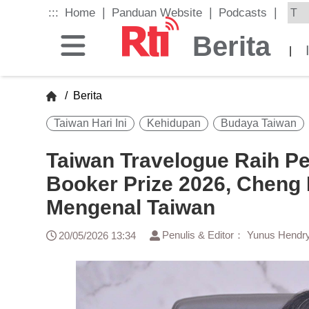
Skip
|
|
|
:::
Home
Panduan Website
Podcasts
to
the
Berita
main
|
content
block
/
Berita
Taiwan Hari Ini
Kehidupan
Budaya Taiwan
Taiwan Travelogue Raih Pe
Booker Prize 2026, Cheng
Mengenal Taiwan
Penulis & Editor： Yunus Hendr
20/05/2026 13:34