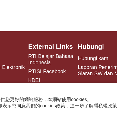
External Links
Hubungi
RTI Belajar Bahasa
Hubungi kami
Indonesia
 Elektronik
Laporan Peneri
RTISI Facebook
Siaran SW dan
KDEI
Antaranews
供您更好的網站服務，本網站使用cookies。
表示您同意我們的cookies政策，進一步了解隱私權政
 rights reserved.