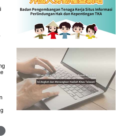
i
a
ng
ke
n
ng