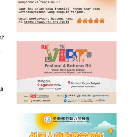
lah
l
di