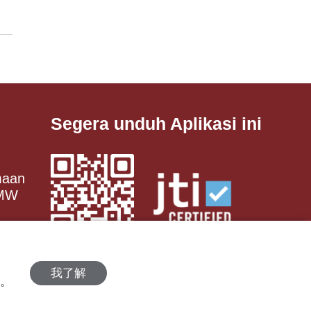
Segera unduh Aplikasi ini
maan
 MW
我了解
策。