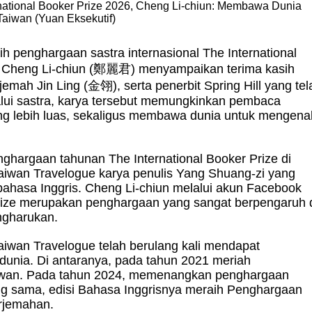
national Booker Prize 2026, Cheng Li-chiun: Membawa Dunia
aiwan (Yuan Eksekutif)
ih penghargaan sastra internasional
The International
 Cheng Li-chiun (
鄭麗君
) menyampaikan terima kasih
rjemah Jin Ling (
金翎
), serta penerbit Spring Hill yang te
lui sastra, karya tersebut memungkinkan pembaca
ang lebih luas, sekaligus membawa dunia untuk mengena
penghargaan tahunan
The International Booker Prize di
Taiwan Travelogue karya penulis Yang Shuang-zi yang
bahasa Inggris. Cheng Li-chiun melalui akun Facebook
rize merupakan penghargaan yang sangat berpengaruh 
ngharukan.
aiwan Travelogue telah berulang kali mendapat
dunia. Di antaranya, pada tahun 2021 meriah
aiwan. Pada tahun 2024, memenangkan penghargaan
g sama, edisi Bahasa Inggrisnya meraih Penghargaan
erjemahan.