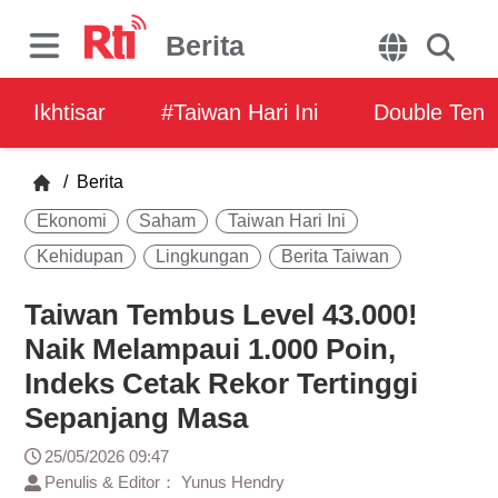
Berita
Ikhtisar
#Taiwan Hari Ini
Double Ten
/
Berita
Ekonomi
Saham
Taiwan Hari Ini
Kehidupan
Lingkungan
Berita Taiwan
Taiwan Tembus Level 43.000!
Naik Melampaui 1.000 Poin,
Indeks Cetak Rekor Tertinggi
Sepanjang Masa
25/05/2026 09:47
Penulis & Editor： Yunus Hendry