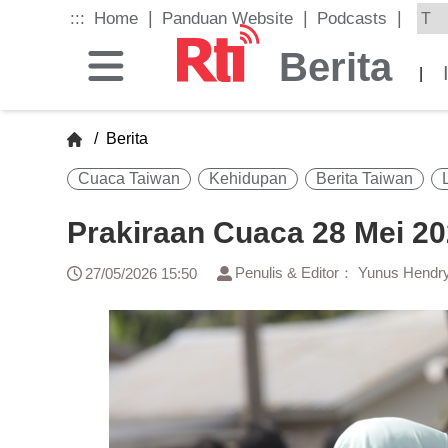
Skip
|
|
|
:::
Home
Panduan Website
Podcasts
to
the
Berita
main
|
content
block
/
Berita
Cuaca Taiwan
Kehidupan
Berita Taiwan
Prakiraan Cuaca 28 Mei 2
Penulis & Editor： Yunus Hendr
27/05/2026 15:50