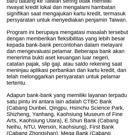
baru datang ke Taiwan sering tidak memiliki
riwayat kredit lokal dan mengalami hambatan
signifikan saat mengajukan kartu kredit, termasuk
persyaratan untuk menyediakan penjamin Taiwan.
Program ini berupaya mengatasi masalah tersebut
dengan memberikan fleksibilitas yang lebih besar
kepada bank-bank percontohan dalam melayani
dan mengevaluasi pelamar. Beberapa bank akan
menerima bukti aset keuangan luar negeri,
catatan pajak, slip gaji, atau saldo rekening saat
meninjau aplikasi perbankan dan kartu kredit, dan
telah melonggarkan persyaratan untuk pelamar
tertentu.
Adapun bank-bank yang memiliki layanan terpadu
satu pintu ini antara lain adalah CTBC Bank
(Cabang Dunbei, Qingpu, Hsinchu Science Park,
Shizheng, Yanhang, Kaohsiung Museum of Fine
Arts, Kaohsiung Utara), E.Shun Bank (Cabang
Neihu, NTU, Wenxin, Kaohsiung), First Bank
(Cabang Zhongshan), Mega Bank (Cabang