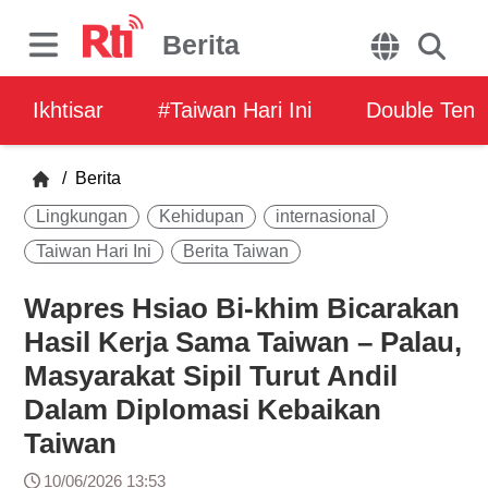
Berita
Ikhtisar
#Taiwan Hari Ini
Double Ten
/
Berita
Lingkungan
Kehidupan
internasional
Taiwan Hari Ini
Berita Taiwan
Wapres Hsiao Bi-khim Bicarakan
Hasil Kerja Sama Taiwan – Palau,
Masyarakat Sipil Turut Andil
Dalam Diplomasi Kebaikan
Taiwan
10/06/2026 13:53