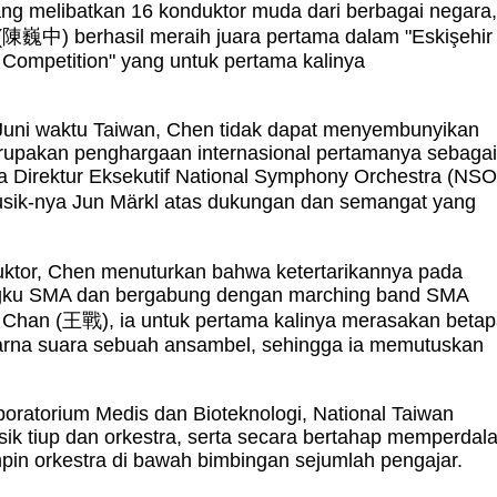
ang melibatkan 16 konduktor muda dari berbagai negara
(
陳巍中
) berhasil meraih juara pertama dalam "Eskişehir
 Competition" yang untuk pertama kalinya
Juni waktu Taiwan, Chen tidak dapat menyembunyikan
rupakan penghargaan internasional pertamanya sebaga
da Direktur Eksekutif National Symphony Orchestra (NSO
Musik-nya Jun Märkl atas dukungan dan semangat yang
uktor, Chen menuturkan bahwa ketertarikannya pada
angku SMA dan bergabung dengan marching band SMA
 Chan (
王戰
), ia untuk pertama kalinya merasakan beta
arna suara sebuah ansambel, sehingga ia memutuskan
oratorium Medis dan Bioteknologi, National Taiwan
musik tiup dan orkestra, serta secara bertahap memperdal
n orkestra di bawah bimbingan sejumlah pengajar.