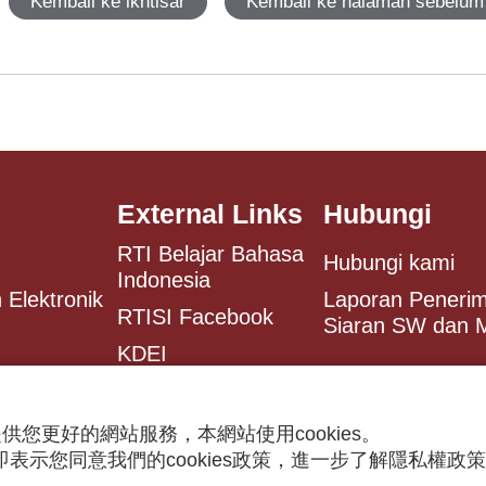
Kembali ke ikhtisar
Kembali ke halaman sebelum
External Links
Hubungi
RTI Belajar Bahasa
Hubungi kami
Indonesia
 Elektronik
Laporan Peneri
RTISI Facebook
Siaran SW dan
KDEI
Antaranews
供您更好的網站服務，本網站使用cookies。
表示您同意我們的cookies政策，進一步了解隱私權政