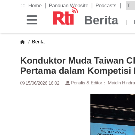
Skip
|
|
|
:::
Home
Panduan Website
Podcasts
to
the
Berita
main
|
content
block
/
Berita
Konduktor Muda Taiwan C
Pertama dalam Kompetisi K
Penulis & Editor： Maidin Hindr
15/06/2026 16:02