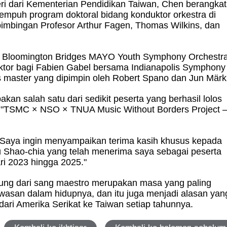
i dari Kementerian Pendidikan Taiwan, Chen berangkat
empuh program doktoral bidang konduktor orkestra di
h bimbingan Profesor Arthur Fagen, Thomas Wilkins, dan
ik Bloomington Bridges MAYO Youth Symphony Orchestra
uktor bagi Fabien Gabel bersama Indianapolis Symphony
las master yang dipimpin oleh Robert Spano dan Jun Märk
kan salah satu dari sedikit peserta yang berhasil lolos
am "TSMC × NSO × TNUA Music Without Borders Project 
Saya ingin menyampaikan terima kasih khusus kepada
 Shao-chia yang telah menerima saya sebagai peserta
ari 2023 hingga 2025."
sung dari sang maestro merupakan masa yang paling
san dalam hidupnya, dan itu juga menjadi alasan yan
ari Amerika Serikat ke Taiwan setiap tahunnya.