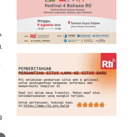
.
l.
–
g