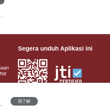
Segera unduh Aplikasi ini
maan
 MW
我了解
策。