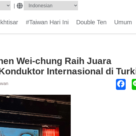
|
Ikhtisar
#Taiwan Hari Ini
Double Ten
Umum
hen Wei-chung Raih Juara
onduktor Internasional di Turk
awan