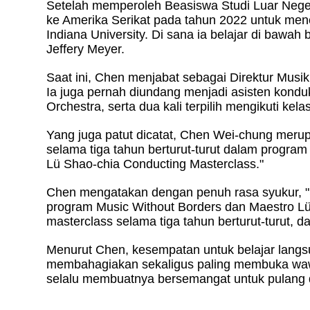
Setelah memperoleh Beasiswa Studi Luar Neger
ke Amerika Serikat pada tahun 2022 untuk men
Indiana University. Di sana ia belajar di bawa
Jeffery Meyer.
Saat ini, Chen menjabat sebagai Direktur Mus
Ia juga pernah diundang menjadi asisten kond
Orchestra, serta dua kali terpilih mengikuti ke
Yang juga patut dicatat, Chen Wei-chung merupa
selama tiga tahun berturut-turut dalam progr
Lü Shao-chia Conducting Masterclass."
Chen mengatakan dengan penuh rasa syukur, "
program Music Without Borders dan Maestro Lü
masterclass selama tiga tahun berturut-turut, d
Menurut Chen, kesempatan untuk belajar lang
membahagiakan sekaligus paling membuka wawa
selalu membuatnya bersemangat untuk pulang d