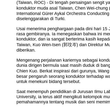
(Taiwan, ROC) - Di tengah persaingan sengit y
konduktor muda asal Taiwan, Chen Wei-chung 
International Gürer Aykal Orchestra Conducting
diselenggarakan di Turki.
Usai menerima penghargaan pada dini hari 15 
rasa gembiranya. Ia menegaskan bahwa ini me
konduktor, dan ia sangat berterima kasih kepa
Taiwan, Kuo Wen-tsen (
郭玟岑
) dan Direktur 
diberikan.
Mengenang perjalanan kariernya sebagai kond
dunia dirigen bermula saat masih duduk di b
Chien Kuo. Berkat inspirasi dari gurunya, Wang
besar pengaruh seorang konduktor terhadap w
untuk menekuni bidang tersebut.
Saat menempuh pendidikan di Jurusan Ilmu Lab
University, ia terus aktif mengikuti kelompok 
pemahamannya tentang musik dan seni memimpi