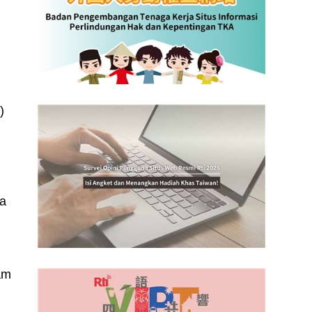
,
i
)
pa
am