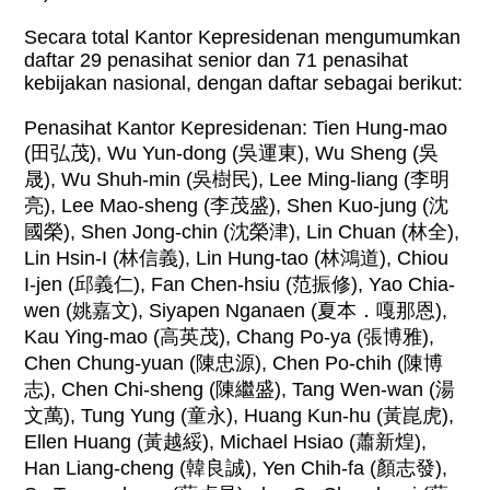
Secara total Kantor Kepresidenan mengumumkan
daftar 29 penasihat senior dan 71 penasihat
kebijakan nasional, dengan daftar sebagai berikut:
Penasihat Kantor Kepresidenan: Tien Hung-mao
(
田弘茂
), Wu Yun-dong (
吳運東
), Wu Sheng (
吳
晟
), Wu Shuh-min (
吳樹民
), Lee Ming-liang (
李明
亮
), Lee Mao-sheng (
李茂盛
), Shen Kuo-jung (
沈
國榮
), Shen Jong-chin (
沈榮津
), Lin Chuan (
林全
),
Lin Hsin-I (
林信義
), Lin Hung-tao (
林鴻道
), Chiou
I-jen (
邱義仁
), Fan Chen-hsiu (
范振修
), Yao Chia-
wen (
姚嘉文
), Siyapen Nganaen (
夏本．嘎那恩
),
Kau Ying-mao (
高英茂
), Chang Po-ya (
張博雅
),
Chen Chung-yuan (
陳忠源
), Chen Po-chih (
陳博
志
), Chen Chi-sheng (
陳繼盛
), Tang Wen-wan (
湯
文萬
), Tung Yung (
童永
), Huang Kun-hu (
黃崑虎
),
Ellen Huang (
黃越綏
), Michael Hsiao (
蕭新煌
),
Han Liang-cheng (
韓良誠
), Yen Chih-fa (
顏志發
),