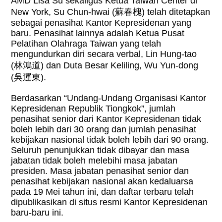
AMD Lisa Su sekaligus Ketua Taiwan Center di
New York, Su Chun-hwai (
蘇春槐
) telah ditetapkan
sebagai penasihat Kantor Kepresidenan yang
baru. Penasihat lainnya adalah Ketua Pusat
Pelatihan Olahraga Taiwan yang telah
mengundurkan diri secara verbal, Lin Hung-tao
(
林鴻道
) dan Duta Besar Keliling, Wu Yun-dong
(
吳運東
).
Berdasarkan “Undang-Undang Organisasi Kantor
Kepresidenan Republik Tiongkok”, jumlah
penasihat senior dari Kantor Kepresidenan tidak
boleh lebih dari 30 orang dan jumlah penasihat
kebijakan nasional tidak boleh lebih dari 90 orang.
Seluruh penunjukkan tidak dibayar dan masa
jabatan tidak boleh melebihi masa jabatan
presiden. Masa jabatan penasihat senior dan
penasihat kebijakan nasional akan kedaluarsa
pada 19 Mei tahun ini, dan daftar terbaru telah
dipublikasikan di situs resmi Kantor Kepresidenan
baru-baru ini.