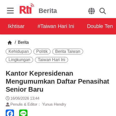
Berita
Ikhtisar
#Taiwan Hari Ini
Double Ten
/
Berita
Kehidupan
Politik
Berita Taiwan
Lingkungan
Taiwan Hari Ini
Kantor Kepresidenan
Mengumumkan Daftar Penasihat
Senior Baru
16/06/2026 13:44
Penulis & Editor： Yunus Hendry