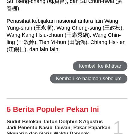
Su Tseng-chang (
蘇貞昌
), dan Su Chun-hwai (
蘇
春槐
).
Penasihat kebijakan nasional antara lain Wang
Yung-shun (
王永順
), Wang Cheng-sung (
王政松
),
Wang Kang Hsiu-chuan (
王康秀絹
), Wang Chin-
ling (
王欽鈴
), Tien Yi-hun (
田詒鴻
), Chiang Hsi-jen
(
江錫仁
), dan lain-lain.
Kembali ke ikhtisar
Kembali ke halaman sebelum
5 Berita Populer Pekan Ini
1
Sudut Belokan Taifun Dolphin 8 Agustus
Jadi Penentu Nasib Taiwan, Pakar Paparkan
Skenario dan Garis Waktu Dampak