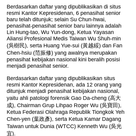
Berdasarkan daftar yang dipublikasikan di situs
resmi Kantor Kepresidenan, 6 penasihat senior
baru telah ditunjuk; selain Su Chun-hwai,
penasihat-penasihat senior baru lainnya adalah
Lin Hung-tao, Wu Yun-dong, Ketua Yayasan
Aliansi Profesional Medis Taiwan Wu Shuh-min
(
吳樹民
), serta Huang Yue-sui (
黃越綏
) dan Fan
Chen-hsiu (
范振修
) yang awalnya merupakan
penasihat kebijakan nasional kini beralih posisi
menjadi penasihat senior.
Berdasarkan daftar yang dipublikasikan situs
resmi Kantor Kepresidenan, ada 12 orang yang
ditunjuk menjadi penasihat kebijakan nasional,
yaitu ahli patologi forensik Gao Da-cheng (
高大
成
), Chairman Grup Lihpao Roger Wu (
吳寶田
),
Ketua Federasi Olahraga Republik Tiongkok Yeh
Chen-yen (
葉政彥
), serta Ketua Kamar Dagang
Taiwan untuk Dunia (WTCC) Kenneth Wu (
吳光
宜
).