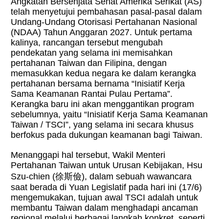
Angkatan Bersenjata Senat Amerika Serikat (AS)
telah menyetujui pembahasan pasal-pasal dalam
Undang-Undang Otorisasi Pertahanan Nasional
(NDAA) Tahun Anggaran 2027.
Untuk pertama
kalinya, rancangan tersebut mengubah
pendekatan yang selama ini memisahkan
pertahanan Taiwan dan Filipina, dengan
memasukkan kedua negara ke dalam kerangka
pertahanan bersama bernama “Inisiatif Kerja
Sama Keamanan Rantai Pulau Pertama”.
Kerangka baru ini akan menggantikan program
sebelumnya, yaitu “Inisiatif Kerja Sama Keamanan
Taiwan / TSCI”, yang selama ini secara khusus
berfokus pada dukungan keamanan bagi Taiwan.
Menanggapi hal tersebut, Wakil Menteri
Pertahanan Taiwan untuk Urusan Kebijakan, Hsu
Szu-chien (
徐斯儉
), dalam sebuah wawancara
saat berada di Yuan Legislatif pada hari ini (17/6)
mengemukakan, tujuan awal TSCI adalah untuk
membantu Taiwan dalam menghadapi ancaman
regional melalui berbagai langkah konkret, seperti