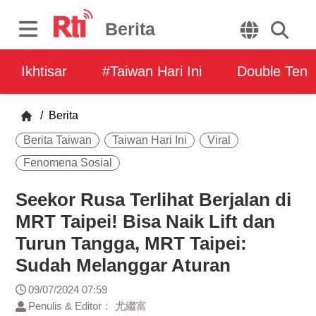
Berita
Ikhtisar
#Taiwan Hari Ini
Double Ten
/
Berita
Berita Taiwan
Taiwan Hari Ini
Viral
Fenomena Sosial
Seekor Rusa Terlihat Berjalan di
MRT Taipei! Bisa Naik Lift dan
Turun Tangga, MRT Taipei:
Sudah Melanggar Aturan
09/07/2024 07:59
Penulis & Editor： 尤繼富