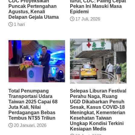
CDC Proyeksikan
turut, CDC: Paling Cepat
Puncak Pertengahan
Pekan Ini Masuki Masa
Agustus, Kenali
Epidemi
Delapan Gejala Utama
17 Juli, 2026
1 hari
Total Penumpang
Selepas Liburan Festival
Transportasi Udara
Perahu Naga, Ruang
Taiwan 2025 Capai 68
UGD Dikabarkan Penuh
Juta Kali, Nilai
Sesak, Kasus COVID-18
Perdagangan Bebas
Meningkat, Kementerian
Tembus NT$5 Triliun
Kesehatan Taiwan
Ungkap Kondisi Terkini
20 Januari, 2026
Kesiapan Medis