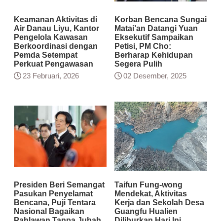
Keamanan Aktivitas di
Korban Bencana Sungai
Air Danau Liyu, Kantor
Matai’an Datangi Yuan
Pengelola Kawasan
Eksekutif Sampaikan
Berkoordinasi dengan
Petisi, PM Cho:
Pemda Setempat
Berharap Kehidupan
Perkuat Pengawasan
Segera Pulih
23 Februari, 2026
02 Desember, 2025
Presiden Beri Semangat
Taifun Fung-wong
Pasukan Penyelamat
Mendekat, Aktivitas
Bencana, Puji Tentara
Kerja dan Sekolah Desa
Nasional Bagaikan
Guangfu Hualien
Pahlawan Tanpa Jubah
Diliburkan Hari Ini