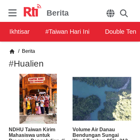
Berita
Ikhtisar
#Taiwan Hari Ini
Double Ten
/
Berita
#Hualien
NDHU Taiwan Kirim
Volume Air Danau
Mahasiswa untuk
Bendungan Sungai