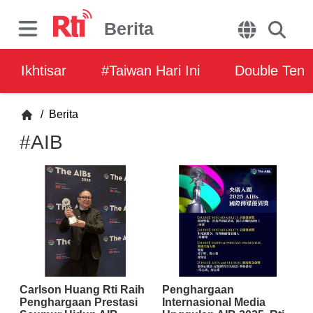
Berita
Ikhtisar
#Taiwan Hari Ini
Double Ten
/
Berita
#AIB
Carlson Huang Rti Raih
Penghargaan
Penghargaan Prestasi
Internasional Media