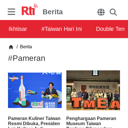
Berita
Ikhtisar
#Taiwan Hari Ini
Double Ten
/
Berita
#Pameran
Pameran Kuliner Taiwan
Penghargaan Pameran
Resmi Dibuka, Presiden
Museum Taiwan