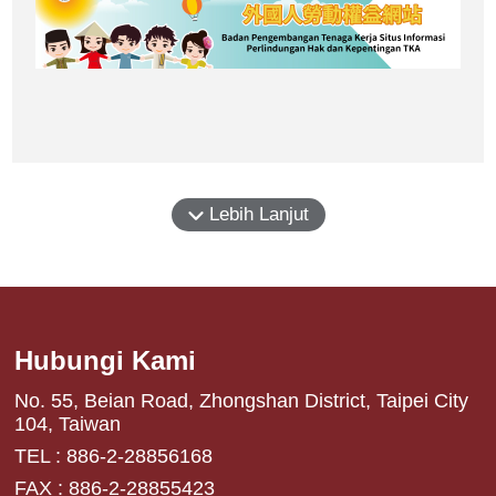
Lebih Lanjut
Hubungi Kami
No. 55, Beian Road, Zhongshan District, Taipei City
104, Taiwan
TEL : 886-2-28856168
FAX : 886-2-28855423