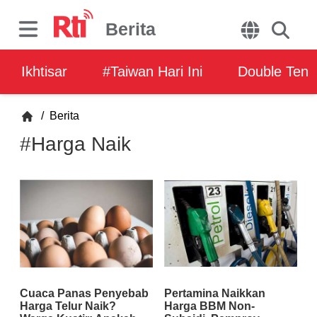
Berita
Ikhtisar
#Taiwan Hari Ini
Double Ten
/
Berita
#Harga Naik
Cuaca Panas Penyebab
Pertamina Naikkan
Harga Telur Naik?
Harga BBM Non-