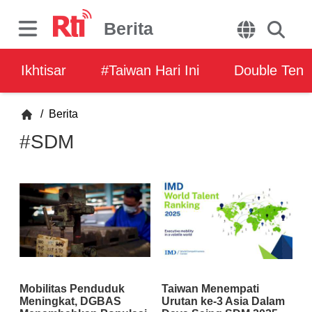
Berita
Ikhtisar
#Taiwan Hari Ini
Double Ten
/
Berita
#SDM
Mobilitas Penduduk
Taiwan Menempati
Meningkat, DGBAS
Urutan ke-3 Asia Dalam