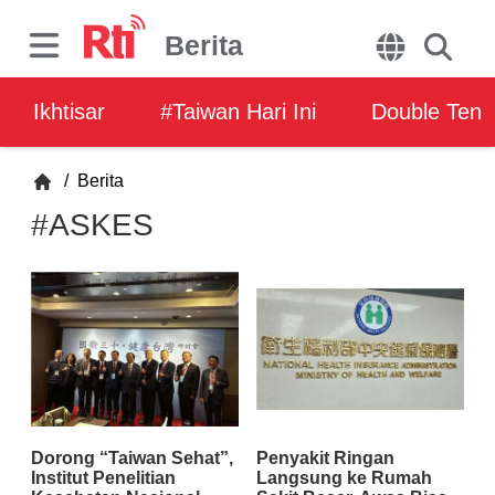
Berita
Ikhtisar
#Taiwan Hari Ini
Double Ten
/
Berita
#ASKES
Dorong “Taiwan Sehat”,
Penyakit Ringan
Institut Penelitian
Langsung ke Rumah