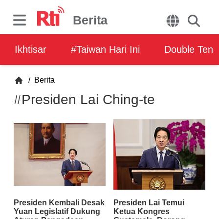
Berita
Ikhtisar
#Taiwan Hari Ini
Double Ten
/
Berita
#Presiden Lai Ching-te
Presiden Kembali Desak
Presiden Lai Temui
Yuan Legislatif Dukung
Ketua Kongres