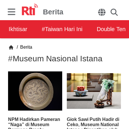
Berita
Ikhtisar
#Taiwan Hari Ini
Double Ten
/
Berita
#Museum Nasional Istana
NPM Hadirkan Pameran
Giok Sawi Putih Hadir di
“Naga” di Museum
Ceko, Museum National