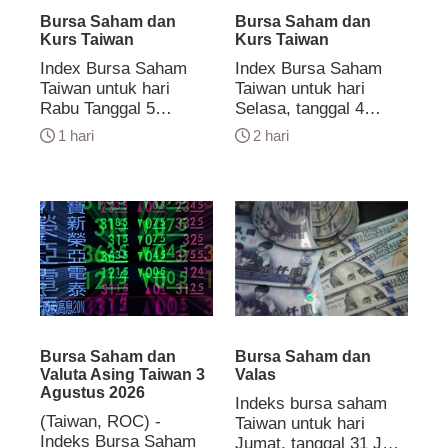
Bursa Saham dan
Bursa Saham dan
Kurs Taiwan
Kurs Taiwan
Index Bursa Saham
Index Bursa Saham
Taiwan untuk hari
Taiwan untuk hari
Rabu Tanggal 5
Selasa, tanggal 4
Agustus 2026 berada
Agustus 2026 berada
1 hari
2 hari
di posisi 44.492,80
di posisi 43.360,66
poin menguat 1.132,14
poin melemah 25,75
poin dengan nilai
poin dengan nilai
transaksi sekitar 1
transaksi sekitar
triliun 94 miliar dolar
NT$1,037 triliun. US$
Taiwan. US$ 1 = Rp
1 = Rp 17.977 US$ 1
17.981 US$ 1 = NT$
= NT$ 32,38 NT$ 1 =
32,35 NT$ 1 = Rp.556
Rp.554,71
Bursa Saham dan
Bursa Saham dan
Valuta Asing Taiwan 3
Valas
Agustus 2026
Indeks bursa saham
(Taiwan, ROC) -
Taiwan untuk hari
Indeks Bursa Saham
Jumat, tanggal 31 Juli