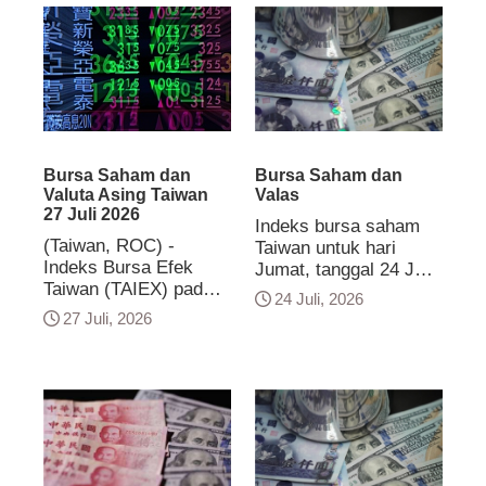
transaksi sekitar 1
transaksi sekitar
tanggapan, Menteri
triliun 835 miliar dolar
NT$811 milyar. US$
Keuangan Chuang
Taiwan. US$ 1 = Rp
1 = Rp 18.023 US$ 1
Tsui-yun (莊翠雲)
18.080 US$ 1 = NT$
= NT$ 32,31 NT$ 1 =
menyatakan, bahwa
32,39 NT$ 1 = Rp.558
Rp.557,27
ekonomi riil Taiwan
memiliki performa
yang kuat dan
fundamental yang solid
Bursa Saham dan
Bursa Saham dan
Valuta Asing Taiwan
Valas
membantu untuk
27 Juli 2026
menstabilisasi pasar
Indeks bursa saham
saham. Dana
(Taiwan, ROC) -
Taiwan untuk hari
Stabilitas Keuangan
Indeks Bursa Efek
Jumat, tanggal 24 Juli
Nasional juga
Taiwan (TAIEX) pada
2026, berada di posisi
24 Juli, 2026
memonitor dinamika
hari Senin, 27 Juli,
43.736,51 poin turun
27 Juli, 2026
pasar dengan cermat.
tutun 20,65 poin dan
1094,30 poin dengan
Masuknya ETF dengan
ditutup pada nilai
nilai transaksi sekitar
leverage di pasar
43.634,19 poin.
637,065 miliar dolar
saham Korea Selatan
Volume perdagangan
Taiwan. US$ 1 = Rp.
telah memicu
bursa mencatat
17.964 US$ 1 = NT$
revaluasi global saham
NT$717,68 miliar.
32.36 NT$ 1 = Rp.
teknologi. Pasar
Dalam pasar valuta
555.14
saham global telah
asing, kurs Dolar