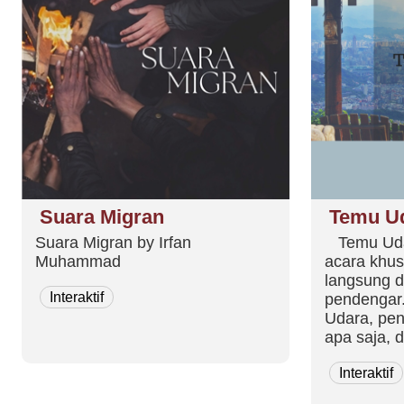
Suara Migran
Temu U
Suara Migran by Irfan
Temu Uda
Muhammad
acara khu
langsung 
Interaktif
pendengar
Udara, pen
apa saja, 
langsung o
Interaktif
itu, berbag
yang disel