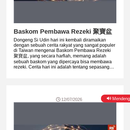
Baskom Pembawa Rezeki 聚寶盆
Dongeng Si Udin hari ini kembali diramaikan
dengan sebuah cerita rakyat yang sangat populer
di Taiwan mengenai Baskom Pembawa Rezeki
聚寶盆, yang secara harfiah, memang adalah
sebuah baskom yang dipercaya bisa membawa
rezeki. Cerita hari ini adalah tentang sepasang
suami istri yang dianugerahi sebuah baskom
pembawa rezeki, dan mengandung pelajaran
bahwa manusia tidak boleh serakah, harus
bekerja keras dengan jujur, serta merasa cukup
dengan apa yang dimiliki karena itulah sumber
kebahagiaan sejati.
Mendeng
12/07/2026