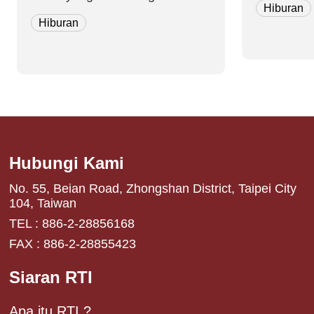
Hiburan
Kelip Dunia Musik baik Indie
Hiburan
maupun Branded, langsung aja
di simak. dari Live House di
Kota Taipei, Spring Screa...
Hubungi Kami
No. 55, Beian Road, Zhongshan District, Taipei City
104, Taiwan
TEL : 886-2-28856168
FAX : 886-2-28855423
Siaran RTI
Apa itu RTI ?