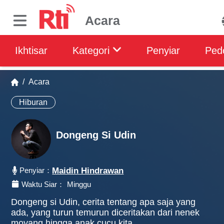
Acara
Ikhtisar
Kategori
Penyiar
Ped
/
Acara
Hiburan
Dongeng Si Udin
Penyiar：
Maidin Hindrawan
Waktu Siar：
Minggu
Dongeng si Udin, cerita tentang apa saja yang
ada, yang turun temurun diceritakan dari nenek
moyang hingga anak cucu kita.