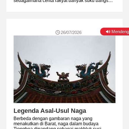
sebagaimana cerita rakyat banyak suku bangsa
lain, juga membawa pesan moral, mengingatkan
manusia untuk berbuat baik dan tidak berniat
jahat.
Mendeng
26/07/2026
Legenda Asal-Usul Naga
Berbeda dengan gambaran naga yang
menakutkan di Barat, naga dalam budaya
Tionghoa dipandang sebagai makhluk suci.