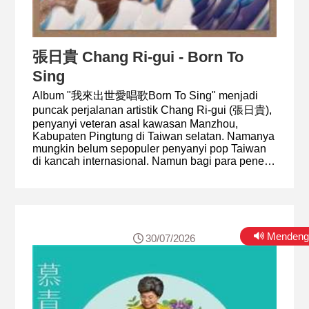
張日貴 Chang Ri-gui - Born To
Sing
Album "我來出世愛唱歌Born To Sing" menjadi
puncak perjalanan artistik Chang Ri-gui (張日貴),
penyanyi veteran asal kawasan Manzhou,
Kabupaten Pingtung di Taiwan selatan. Namanya
mungkin belum sepopuler penyanyi pop Taiwan
di kancah internasional. Namun bagi para peneliti
musik tradisional, budayawan, dan pecinta musik
rakyat Taiwan, ia merupakan sosok yang sangat
berharga. Chang Ri-gui (張日貴), penyanyi
veteran asal kawasan Manzhou, Kabupaten
Pingtung, adalah peraih Penghargaan Khusus 傳
Mendeng
30/07/2026
藝金曲獎Golden Melody Awards (GMA) ke-37
untuk Seni dan Musik Tradisional tahun 2026,
sebuah pengakuan atas dedikasinya selama
puluhan tahun menjaga kelestarian lagu-lagu
rakyat Manzhou yang diwariskan secara lisan
dari generasi ke generasi. Dalam acara hari ini,