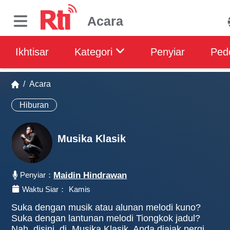
Acara
Ikhtisar
Kategori
Penyiar
Ped
/
Acara
Hiburan
Musika Klasik
Penyiar：
Maidin Hindrawan
Waktu Siar：
Kamis
Suka dengan musik atau alunan melodi kuno?
Suka dengan lantunan melodi Tiongkok jadul?
Nah, disini, di Musika Klasik, Anda diajak pergi