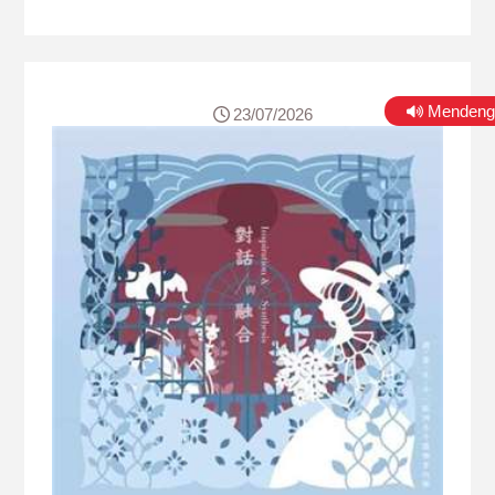
Swiss Fabian Müller, serta didukung oleh
konduktor Chien Wen-Pin (簡文彬) dan OneSong
Orchestra, album ini menghadirkan interpretasi
musikal yang mengangkat lanskap alam, budaya,
dan tradisi Taiwan. Melalui sepuluh komposisi
Mendeng
instrumental, album "Ever Forest" mengajak
23/07/2026
pendengar menikmati Taiwan dari sudut pandang
yang berbeda. Lagu-lagunya tidak hanya
menampilkan keindahan melodi, tetapi juga
menyampaikan kisah tentang pegunungan,
budaya teh, masyarakat lokal, hingga hubungan
antargenerasi.