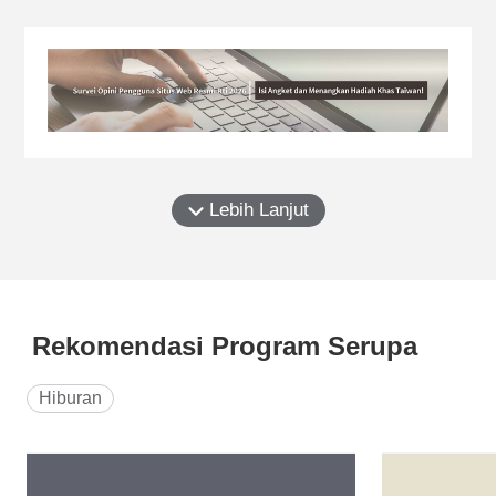
Sing a Tale of the Spring Town", sebuah album
yang membayangkan kembali lagu daerah
Hengchun di Pingtung, Taiwan selatan dari
produser peraih GMA, Cincin Lee (李欣芸).
Lebih Lanjut
Rekomendasi Program Serupa
Hiburan