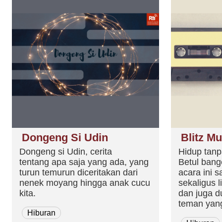
Dongeng Si Udin
Blitz Mu
Dongeng si Udin, cerita
Hidup tanp
tentang apa saja yang ada, yang
Betul bang
turun temurun diceritakan dari
acara ini 
nenek moyang hingga anak cucu
sekaligus l
kita.
dan juga d
teman yan
Hiburan
Kelip Duni