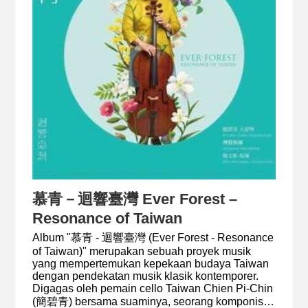
mari kita mengenalnya melalui "我來出世愛唱歌
Born To Sing", albumnya yang dirilis tahun lalu
yang juga telah membuatnya meraih nominasi
terpisah sebagai Vokalis Terbaik pada ajang yang
sama.
慕青－迴響臺灣 Ever Forest –
Resonance of Taiwan
Album "慕青 - 迴響臺灣 (Ever Forest - Resonance
of Taiwan)" merupakan sebuah proyek musik
yang mempertemukan kepekaan budaya Taiwan
dengan pendekatan musik klasik kontemporer.
Digagas oleh pemain cello Taiwan Chien Pi-Chin
(簡碧青) bersama suaminya, seorang komponis