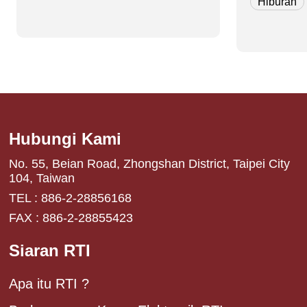
Hiburan
maupun Br
di simak. dari Live House di
Kota Taipei
Hubungi Kami
No. 55, Beian Road, Zhongshan District, Taipei City
104, Taiwan
TEL : 886-2-28856168
FAX : 886-2-28855423
Siaran RTI
Apa itu RTI ?