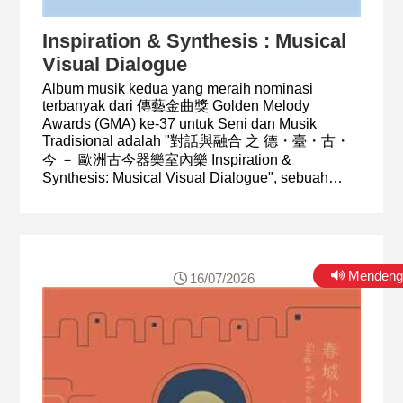
Inspiration & Synthesis : Musical
Visual Dialogue
Album musik kedua yang meraih nominasi
terbanyak dari 傳藝金曲獎 Golden Melody
Awards (GMA) ke-37 untuk Seni dan Musik
Tradisional adalah "對話與融合 之 德・臺・古・
今 － 歐洲古今器樂室內樂 Inspiration &
Synthesis: Musical Visual Dialogue", sebuah
album musik-video yang mempertemukan "Musik
Baru Taiwan" dan "Musik Kuno Jerman" dalam
sebuah dialog dan perpaduan lintas budaya serta
lintas zaman.
Mendeng
16/07/2026