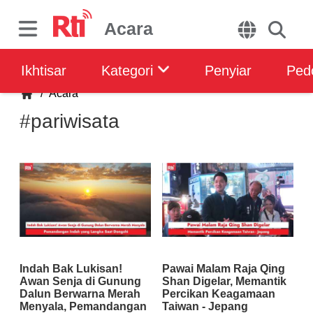
Acara
Ikhtisar
Kategori
Penyiar
Ped
/
Acara
#pariwisata
Indah Bak Lukisan!
Pawai Malam Raja Qing
Awan Senja di Gunung
Shan Digelar, Memantik
Dalun Berwarna Merah
Percikan Keagamaan
Menyala, Pemandangan
Taiwan - Jepang