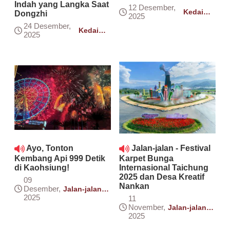
Indah yang Langka Saat
12 Desember,
Kedai
Dongzhi
2025
RTISI
24 Desember,
Kedai
2025
RTISI
Ayo, Tonton
Jalan-jalan - Festival
Kembang Api 999 Detik
Karpet Bunga
di Kaohsiung!
Internasional Taichung
2025 dan Desa Kreatif
09
Nankan
Desember,
Jalan-jalan -
RtiFM Online
2025
11
Selasa
November,
Jalan-jalan -
RtiFM Online
2025
Selasa