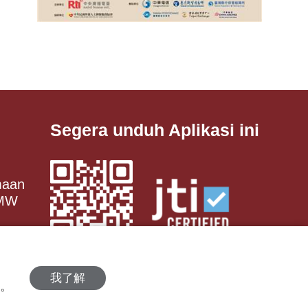
Segera unduh Aplikasi ini
maan
 MW
我了解
策。