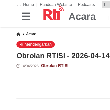
Skip
|
|
|
:::
Home
Panduan Website
Podcasts
to
the
Acara
main
|
content
block
/
Acara
Mendengarkan
Obrolan RTISI - 2026-04-14
Obrolan RTISI
14/04/2026