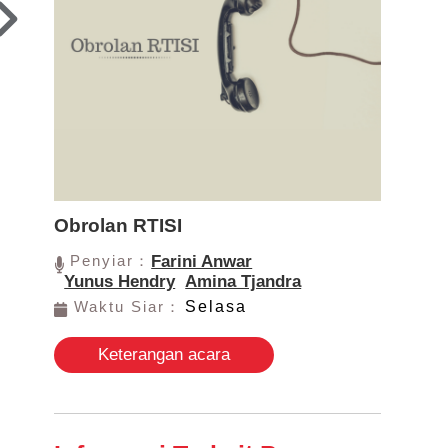
Obrolan RTISI
Penyiar：
Farini Anwar
Yunus Hendry
Amina Tjandra
Waktu Siar：
Selasa
Keterangan acara