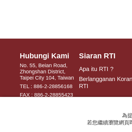
Hubungi Kami
Siaran RTI
No. 55, Beian Road,
Apa itu RTI ?
Zhongshan District,
Taipei City 104, Taiwan
Berlangganan Koran
RTI
TEL : 886-2-28856168
FAX : 886-2-28855423
為提
若您繼續瀏覽網頁即