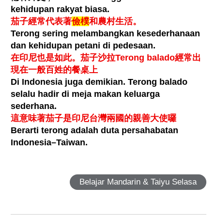
kehidupan rakyat biasa.
茄子經常代表著
儉樸
和農村生活。
Terong sering melambangkan kesederhanaan
dan kehidupan petani di pedesaan.
在印尼也是如此。茄子沙拉
Terong balado
經常出
現在一般百姓的餐桌上
Di Indonesia juga demikian. Terong balado
selalu hadir di meja makan keluarga
sederhana.
這意味著茄子是印尼台灣兩國的親善大使囉
Berarti terong adalah duta persahabatan
Indonesia–Taiwan.
Belajar Mandarin & Taiyu Selasa