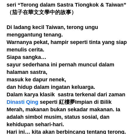
seri “Terong dalam Sastra Tiongkok & Taiwan”
（茄子在華文文學中的故事）
Di ladang kecil Taiwan, terong ungu
menggantung tenang.
Warnanya pekat, hampir seperti tinta yang siap
menulis cerita.
Siapa sangka…
sayur sederhana ini pernah muncul dalam
halaman sastra,
masuk ke dapur nenek,
dan hidup dalam ingatan keluarga.
Dalam karya klasik
sastra terkenal dari zaman
Dinasti Qing
seperti
紅樓夢
Impian di Bilik
Merah
, makanan bukan sekadar makanan.
Ia
adalah simbol musim, status sosial, dan
kehidupan sehari-hari.
Hari ini… kita akan berbincang tentang terong.