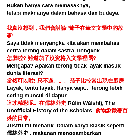
Bukan hanya cara memasaknya,
tetapi maknanya dalam bahasa dan budaya.
我真沒想到，我們會討論
”
茄子在華文文學中的故
事
”
Saya tidak menyangka kita akan membahas
cerita terong dalam sastra Tiongkok.
怎麼啦
?
難道茄子沒資格入文學裡嗎
?
Mengapa? Apakah terong tidak layak masuk
dunia literasi?
當然可以啦
!
只不過。。。茄子比較常出現在廚房
Layak, tentu layak. Hanya saja… terong lebih
sering muncul di dapur.
這才精彩呢。在儒林外史
Rúlín Wàish
ǐ
),
The
Unofficial History of the Scholars
,
食物象徵著百
姓的日常。
Justru itu menarik. Dalam karya klasik seperti
儒林外史
, makanan menggambarkan