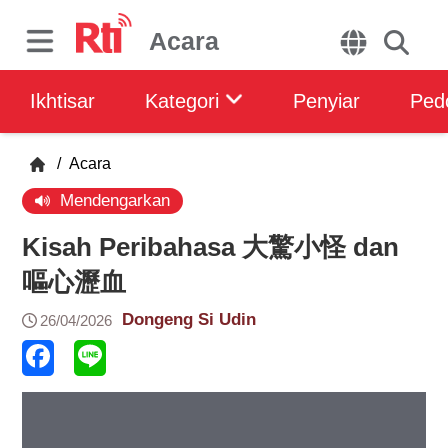
Acara
Ikhtisar
Kategori
Penyiar
Ped
/
Acara
Mendengarkan
Kisah Peribahasa 大驚小怪 dan
嘔心瀝血
Dongeng Si Udin
26/04/2026