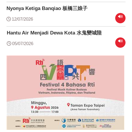
Nyonya Ketiga Banqiao 板橋三娘子
12/07/2026
Hantu Air Menjadi Dewa Kota 水鬼變城隍
05/07/2026