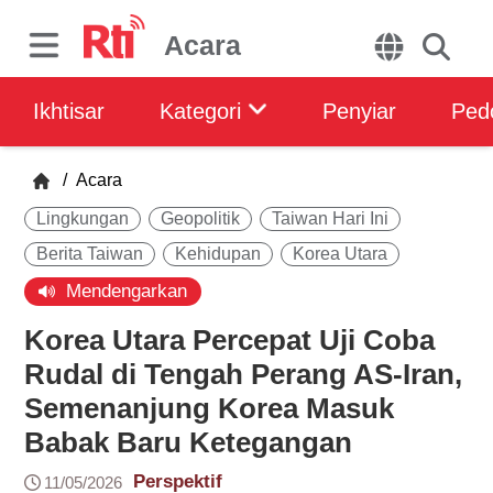
Acara
Ikhtisar
Kategori
Penyiar
Ped
/
Acara
Lingkungan
Geopolitik
Taiwan Hari Ini
Berita Taiwan
Kehidupan
Korea Utara
Mendengarkan
Korea Utara Percepat Uji Coba
Rudal di Tengah Perang AS-Iran,
Semenanjung Korea Masuk
Babak Baru Ketegangan
Perspektif
11/05/2026