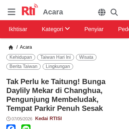
Acara
Ikhtisar
Kategori
Penyiar
Ped
/
Acara
Kehidupan
Taiwan Hari Ini
Wisata
Berita Taiwan
Lingkungan
Tak Perlu ke Taitung! Bunga
Daylily Mekar di Changhua,
Pengunjung Membeludak,
Tempat Parkir Penuh Sesak
Kedai RTISI
07/05/2026