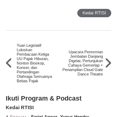
Kedai RTISI
Yuan Legislatif
Loloskan
Upacara Peresmian
Pembacaan Ketiga
Jembatan Danjiang
UU Pajak Hiburan,
Digelar, Pertunjukan
Nonton Bioskop,
Cahaya Gemerlap +
Konser, dan
Penampilan Cloud Gate
Pertandingan
Dance Theatre
Olahraga Semuanya
Bebas Pajak
Ikuti Program & Podcast
Kedai RTISI
Penyiar：
Farini Anwar
Yunus Hendry