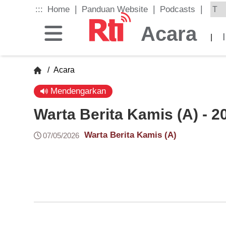
Skip
|
|
|
:::
Home
Panduan Website
Podcasts
to
the
Acara
main
|
content
block
/
Acara
Mendengarkan
Warta Berita Kamis (A) - 2
Warta Berita Kamis (A)
07/05/2026