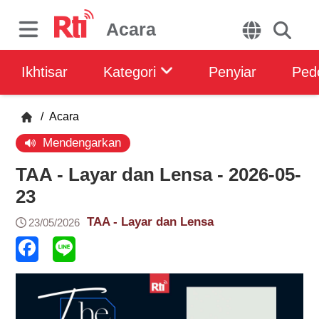
Acara
Ikhtisar
Kategori
Penyiar
Ped
/
Acara
Mendengarkan
TAA - Layar dan Lensa - 2026-05-
23
TAA - Layar dan Lensa
23/05/2026